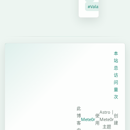
教
用
但
持
#Valaxy
程：
需
显
<iframe
注
色
src="//player.bilibil
意
模
114274684897948&b
合
式
sc
法
切
使
换、
本
用
站
Github
总
信
访
息
问
对
量
接、
次
RSS
源
此
Astro |
博
使
创
自
Mete0r
Mete0r
客
用
建
定
主题