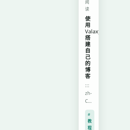
Analysis，
了
阅
个
请
抖
读
文
注
音
使
件，
重
用
表
仅
Valaxy
版
情
通
搭
权
包
过
建
意
的
自
main.config.js
识，
获
己
即
的
此
取
可
博
软
流
完
客
件
程，
成
:::
仅
适
所
zh-
作
合
有
CN
为
技
设
>##
学
术
置，
#
视
习
研
还
教
频
使
究，
程
支