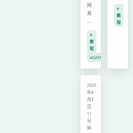
轻
##
网
式
量
#
视
易
兼
教
化
频
云
容.
程
设
教
VIP
总
计、
#
程
歌
结：
高
教
<iframe
曲
工
度
程
src="//p
解
具
集
#GitHub
1143366
析，
通
成
scr
GitHub
过
配
仓
自
置
教程
库
2025
动
——
年4
地
化
无
月3
址:https://github.c
抓
需
日
Cloud-
包
修
11
VIP-
简
改
分
Song-
化
多
钟