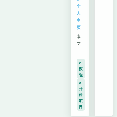
个
抓
人
包
主
下
页
载
工
本
具，
文
用
作
于
者
批
#
为
教
量
打
程
获
造
#
取
个
开
抖
性
源
音
化
项
私
个
目
信
人