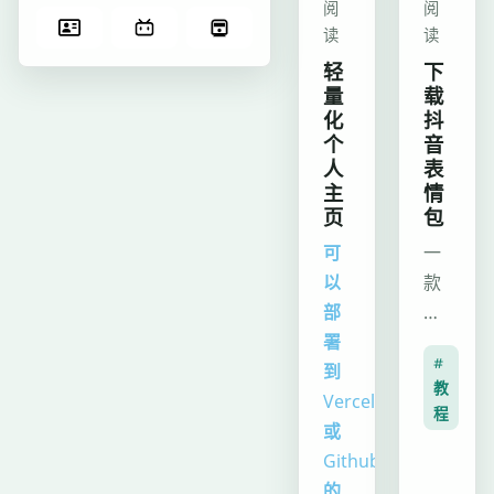
阅
阅
读
读
轻
下
量
载
化
抖
个
音
人
表
主
情
页
包
可
一
以
款
部
基
署
于
#
到
Python
教
Vercel
的
程
或
自
Github
动
的
化