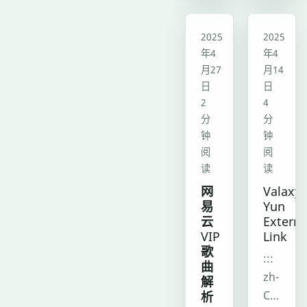
表
主
情
页，
教程
教程
2025
2025
包
开
年4
年4
（支
发
月27
月14
持
了
日
日
.jpg、.j
开
2
4
格
分
分
源
式）。
钟
钟
项
阅
阅
自
目
读
读
动
minimal-
网
Valaxy
抓
homepage，
易
Yun
包
核
云
Externa
批
心
VIP
Link
量
歌
特
:::
下
曲
色
zh-
解
载
是
析
CN
格