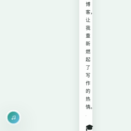
博
客，
让
我
重
新
燃
起
了
写
作
的
热
情。
🎓