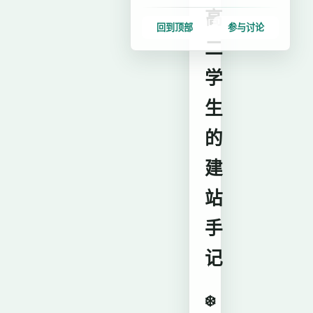
高
回到顶部
参与讨论
二
学
生
的
建
站
手
记
❄️