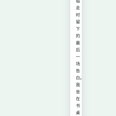
临
走
时
留
下
的
最
后
一
场
告
白。
我
坐
在
书
桌