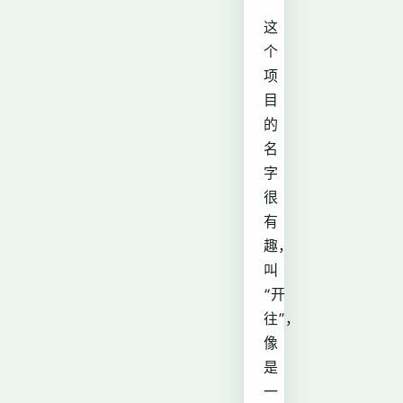
这
个
项
目
的
名
字
很
有
趣，
叫
“开
往”，
像
是
一