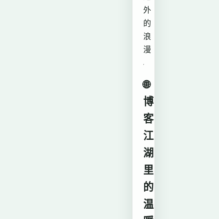
外
的
浪
漫
🌐
博
客
江
湖
里
的
温