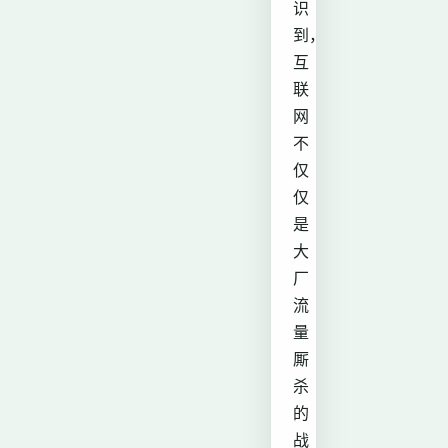
识
到，
互
联
网
不
仅
仅
是
大
厂
流
量
厮
杀
的
战