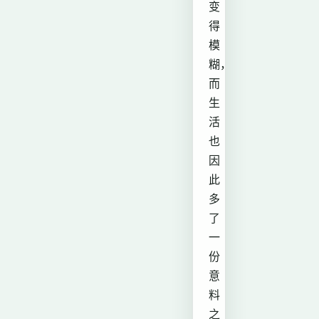
变
得
模
糊，
而
生
活
也
因
此
多
了
一
份
意
料
之