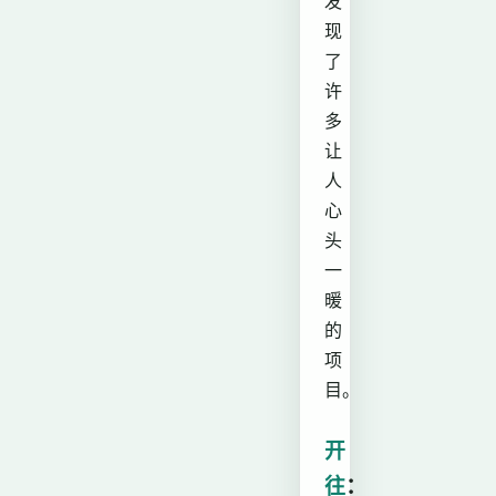
发
现
了
许
多
让
人
心
头
一
暖
的
项
目。
开
往
：