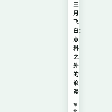
三
月
飞
白：
意
料
之
外
的
浪
漫
东
北