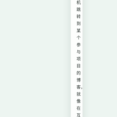
机
跳
转
到
某
个
参
与
项
目
的
博
客，
就
像
在
互