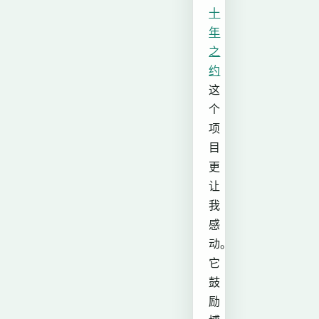
十
年
之
约
这
个
项
目
更
让
我
感
动。
它
鼓
励