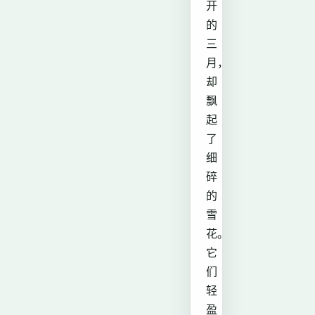
开
的
三
月，
却
飘
起
了
细
碎
的
雪
花。
它
们
轻
盈