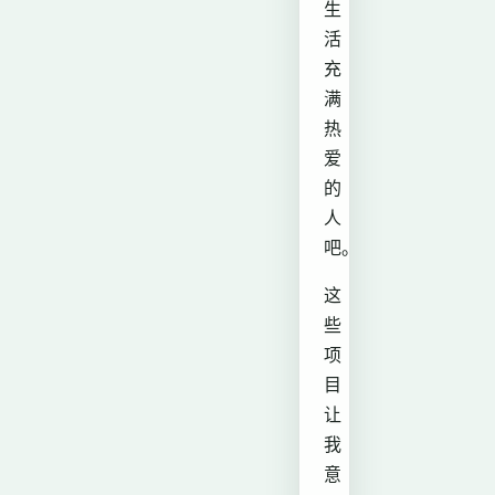
生
活
充
满
热
爱
的
人
吧。
这
些
项
目
让
我
意