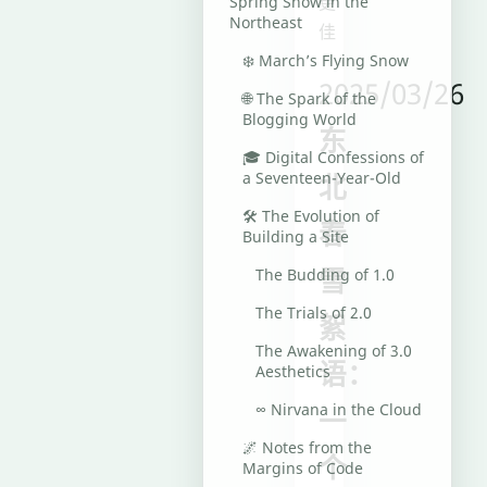
更
Spring Snow in the
Northeast
佳
❄️ March’s Flying Snow
2025/03/26
🌐 The Spark of the
Blogging World
东
🎓 Digital Confessions of
a Seventeen-Year-Old
北
🛠️ The Evolution of
春
Building a Site
雪
The Budding of 1.0
The Trials of 2.0
絮
The Awakening of 3.0
语：
Aesthetics
∞ Nirvana in the Cloud
一
🌌 Notes from the
个
Margins of Code