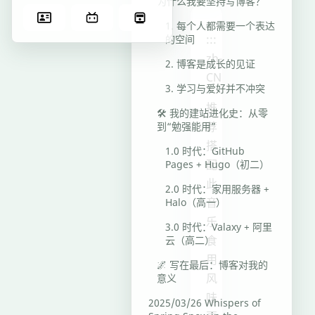
为什么我要坚持写博客？
1. 每个人都需要一个表达
:::
的空间
zh-
2. 博客是成长的见证
CN
3. 学习与爱好并不冲突
推
🛠️ 我的建站进化史：从零
荐
到“勉强能用”
搭
1.0 时代：GitHub
配
Pages + Hugo（初二）
此
2.0 时代：家用服务器 +
音
Halo（高一）
乐
3.0 时代：Valaxy + 阿里
食
云（高二）
用，
🌌 写在最后：博客对我的
风
意义
味
2025/03/26 Whispers of