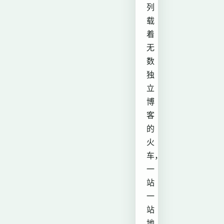
列
载
着
无
数
独
立
博
客
的
火
车，
一
站
一
站
地