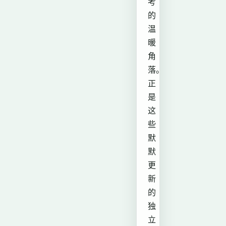
考
的
温
暖
角
落。
正
是
这
些
默
默
更
新
的
独
立