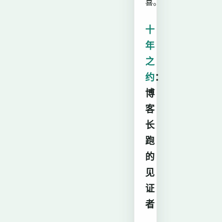
喜。
十
年
之
约
：
博
客
长
跑
的
见
证
者