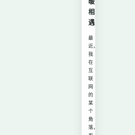
暖
相
遇
最
近，
我
在
互
联
网
的
某
个
角
落，