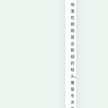
地
落
在
刚
刚
冒
出
新
绿
的
枝
头，
像
是
冬
天