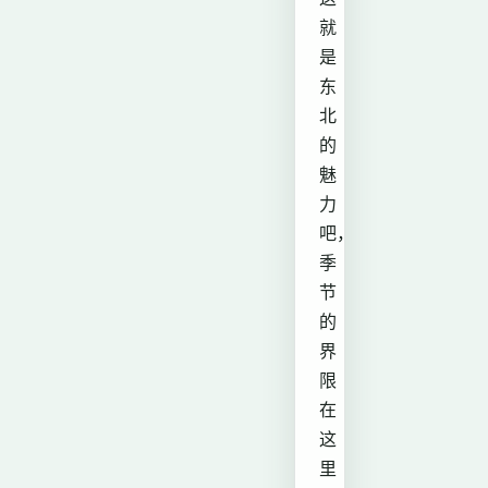
就
是
东
北
的
魅
力
吧，
季
节
的
界
限
在
这
里