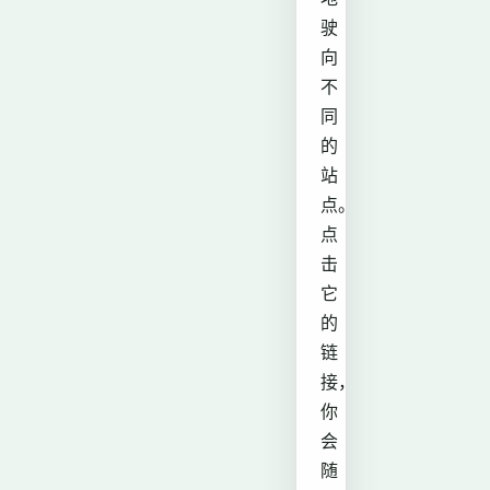
驶
向
不
同
的
站
点。
点
击
它
的
链
接，
你
会
随