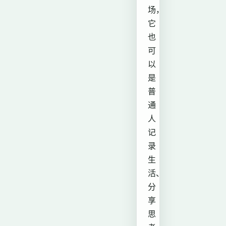
场，
它
也
可
以
是
普
通
人
记
录
生
活、
分
享
思