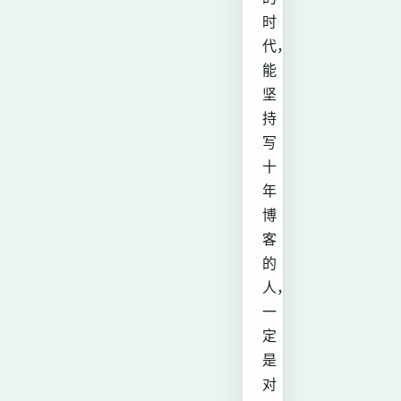
时
代，
能
坚
持
写
十
年
博
客
的
人，
一
定
是
对