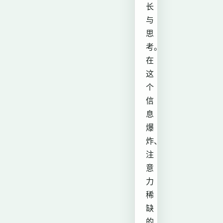
长
与
思
考。
在
这
个
信
息
爆
炸、
注
意
力
稀
缺
的