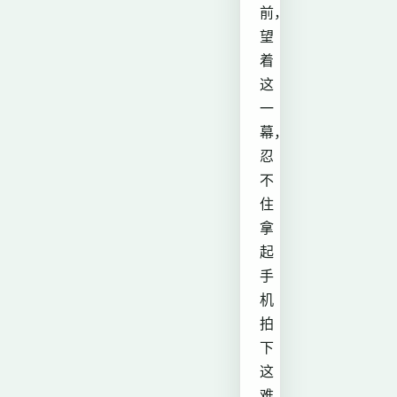
前，
望
着
这
一
幕，
忍
不
住
拿
起
手
机
拍
下
这
难