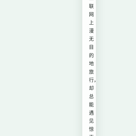
联
网
上
漫
无
目
的
地
旅
行，
却
总
能
遇
见
惊