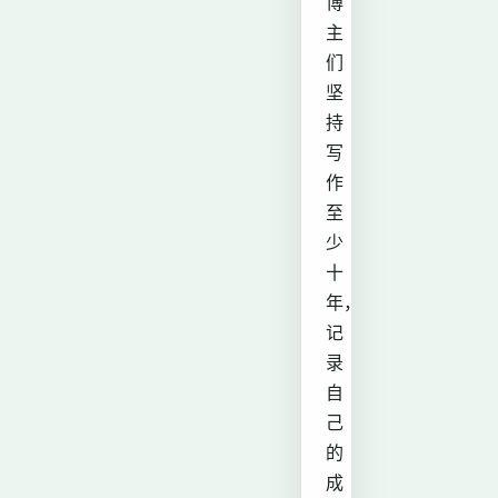
博
主
们
坚
持
写
作
至
少
十
年，
记
录
自
己
的
成