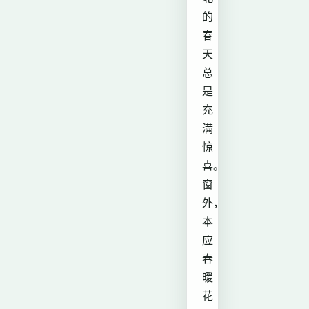
的
春
天
总
是
充
满
惊
喜。
窗
外，
本
应
春
暖
花