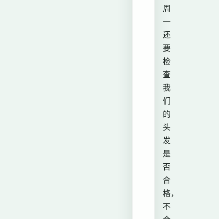
周
一
还
要
检
查
我
们
的
头
发
是
否
合
格，
不