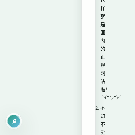
这
样
就
是
国
内
的
正
规
网
站
啦！
╰(
°▽°
)╯
不
知
不
觉