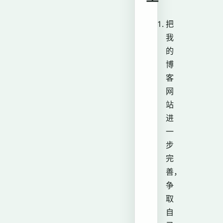
把
我
的
博
客
网
站
进
一
步
完
善，
争
取
自