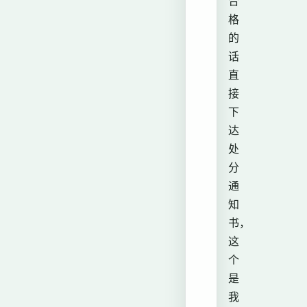
合
格
的
话
直
接
下
达
处
分
通
知
书，
这
个
是
我