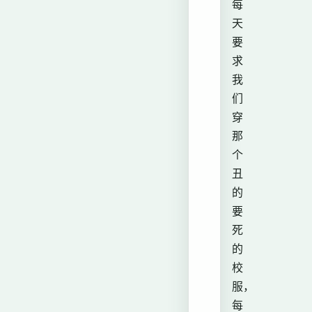
每
天
要
求
我
们
穿
那
个
丑
的
要
死
的
校
服，
每