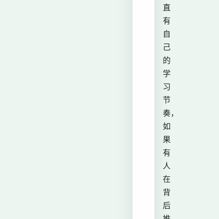
直
有
自
己
的
学
习
节
奏，
如
果
有
人
在
背
后
推