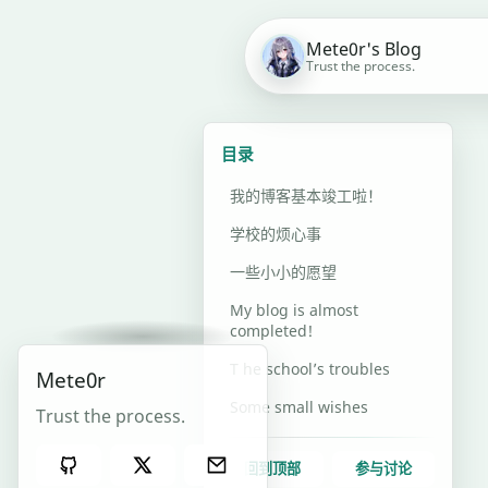
Mete0r's Blog
Trust the process.
2024
目录
年6
月18
我的博客基本竣工啦！
日
学校的烦心事
博
一些小小的愿望
客
My blog is almost
竣
completed!
工!
T he school’s troubles
Mete0r
Some small wishes
Trust the process.
更
新
回到顶部
参与讨论
#