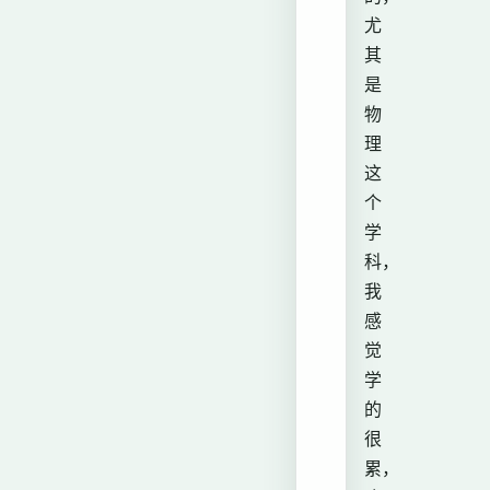
尤
其
是
物
理
这
个
学
科，
我
感
觉
学
的
很
累，