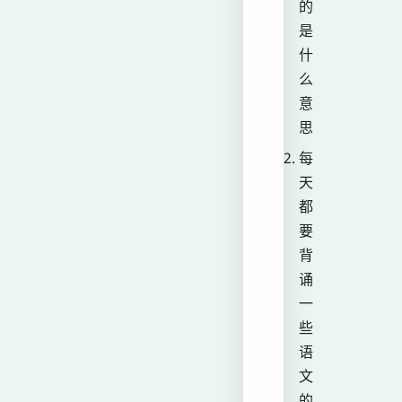
的
是
什
么
意
思
每
天
都
要
背
诵
一
些
语
文
的