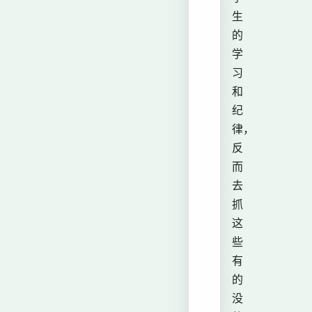
生
的
学
习
和
纪
律，
反
而
去
抓
这
些
有
的
没