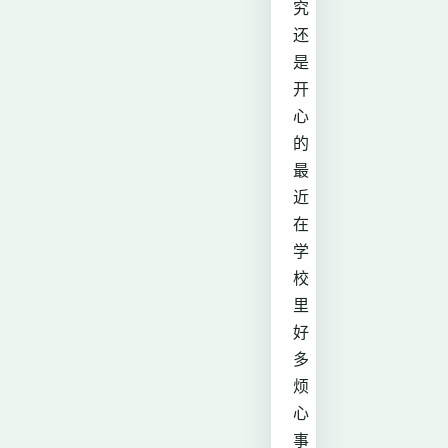
究
还
是
开
心
的
最
近
在
学
校
里
好
多
烦
心
事