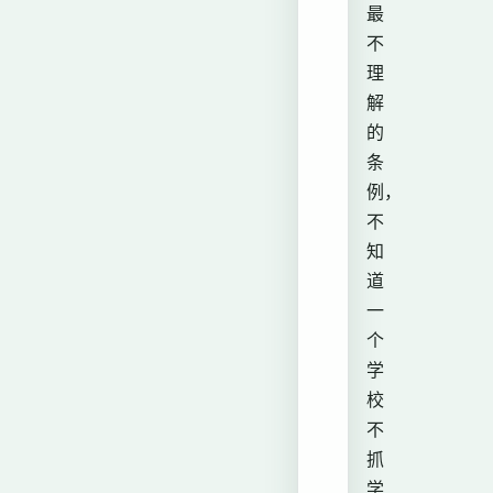
最
不
理
解
的
条
例，
不
知
道
一
个
学
校
不
抓
学