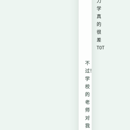
力
学
真
的
很
差
T0T
不
过！
学
校
的
老
师
对
我