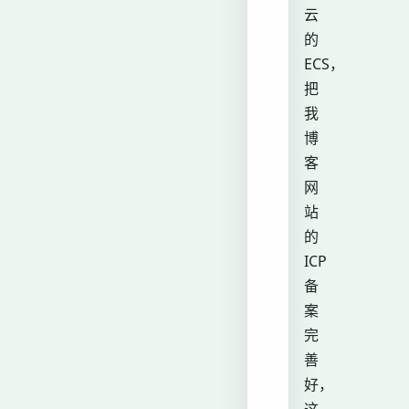
云
的
ECS，
把
我
博
客
网
站
的
ICP
备
案
完
善
好，