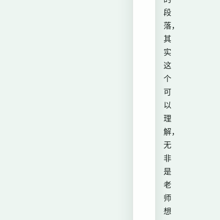
段
落，
其
实
这
个
可
以
理
解，
无
非
是
老
师
想