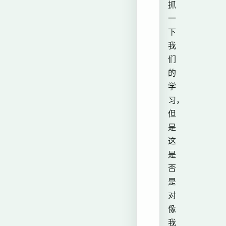
抓
一
下
我
们
的
学
习，
但
是
这
是
否
是
对
像
我