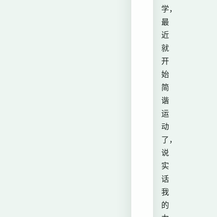
学，
最
近
就
开
始
简
谐
运
动
了，
说
实
话
我
的