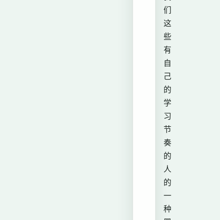
们
这
些
有
自
己
的
学
习
节
奏
的
人
的
一
种