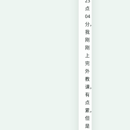
23
点
04
分，
我
刚
刚
上
完
外
教
课，
有
点
累，
但
是