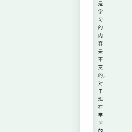
是
学
习
的
内
容
是
不
变
的，
对
于
现
在
学
习
的，