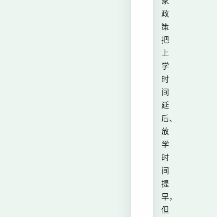
家
政
策
把
上
学
时
间
延
后、
放
学
时
间
提
早，
但