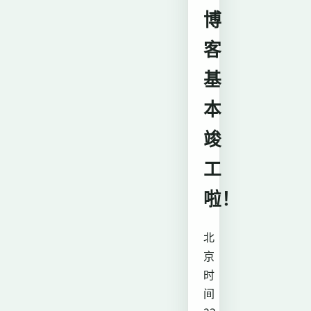
博
客
基
本
竣
工
啦！
北
京
时
间