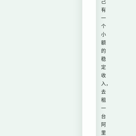
己
有
一
个
小
额
的
稳
定
收
入，
去
租
一
台
阿
里