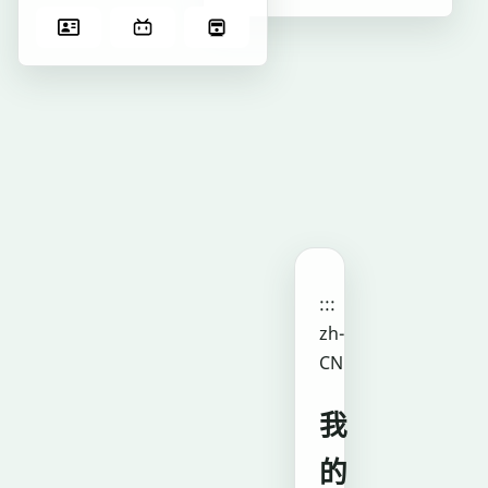
更
新
#
理
想
#
学
校
:::
zh-
CN
我
的