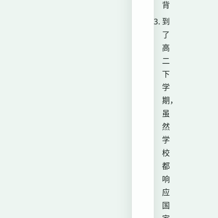
背
到
了
高
二
下
学
期，
虽
然
学
校
都
响
应
国