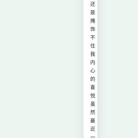
还
是
掩
饰
不
住
我
内
心
的
喜
悦
虽
然
最
近
一