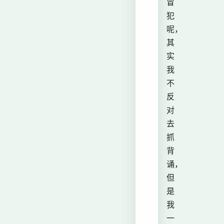
冒
犯
呢，
其
实
我
不
反
对
去
抓
背
诵，
但
是
我
一