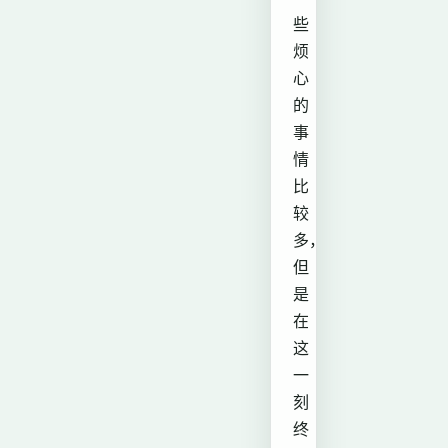
些
烦
心
的
事
情
比
较
多，
但
是
在
这
一
刻
终