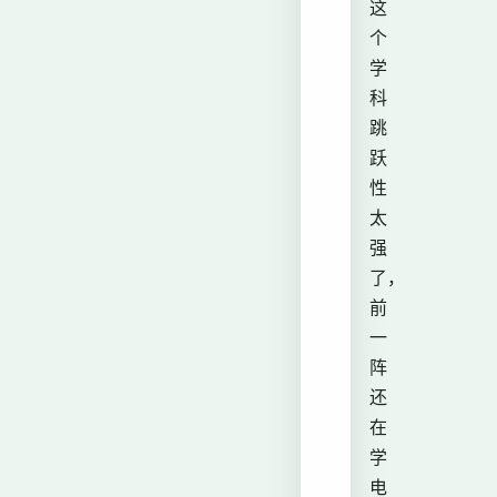
这
个
学
科
跳
跃
性
太
强
了，
前
一
阵
还
在
学
电