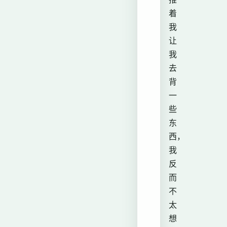
着
我
让
我
去
背
一
些
东
西，
我
反
而
不
太
想