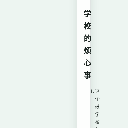
学
校
的
烦
心
事
这
个
破
学
校