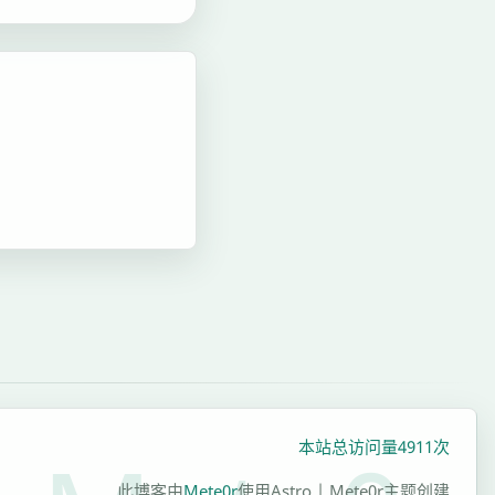
本站总访问量
4911
次
此博客由
Mete0r
使用
Astro | Mete0r主题
创建