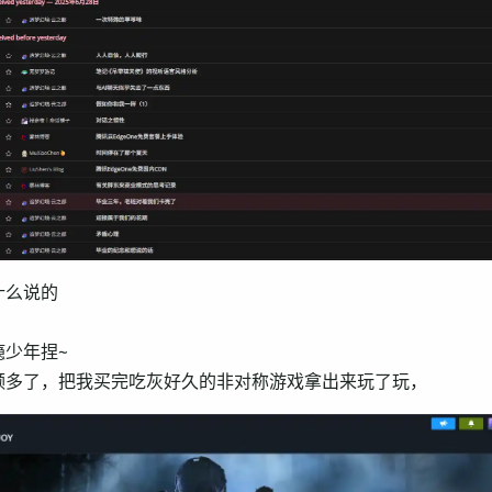
什么说的
瘾少年捏~
频多了，把我买完吃灰好久的非对称游戏拿出来玩了玩，