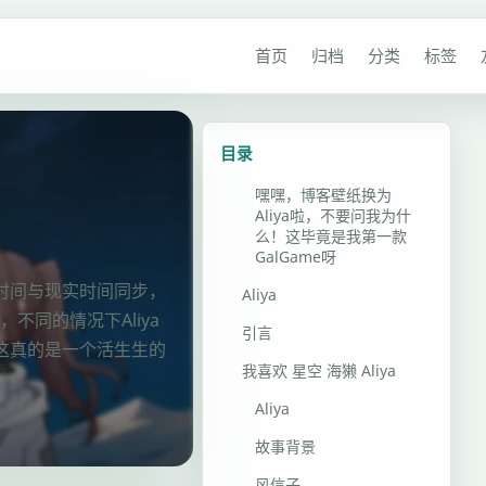
首页
归档
分类
标签
目录
嘿嘿，博客壁纸换为
Aliya啦，不要问我为什
么！这毕竟是我第一款
GalGame呀
戏时间与现实时间同步，
Aliya
同的情况下Aliya
引言
佛这真的是一个活生生的
我喜欢 星空 海獭 Aliya
Aliya
故事背景
风信子