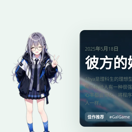
2025年5月18日
彼方的她-
Aliya是理科生的
所以会给人有一种很强
心率都会变化，将程序挂
人一样。
佳作推荐
#GalGame