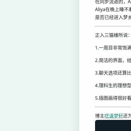
在同步流逝的，A
Aliya在晚上
是否已经进入梦
正入三猫楼所说
1.一周目非常饱
2.简洁的界面，
3.聊天选项还算
4.理科生的理想
5.插图画得很好看，
博主
呓语梦轩
还