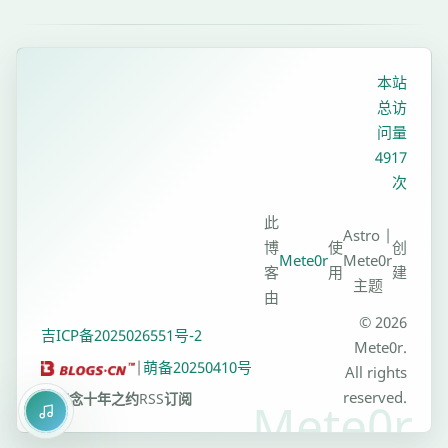
欢
功
用
利
化、
迎
能
闲
用
高
大
与
暇
GitHub
适
本站
家
体
时
Actions
配
总访
探
验。
间，
实
的
问量
索
将
现
4917
个
体
博
次
了
人
验。
客
从
博
此
框
Astro |
代
客
博
使
创
Mete0r
Mete0r
架
码
站
客
用
建
主题
由
推
点。
由
Valaxy
送、
同
© 2026
吉ICP备2025026551号-2
迁
自
Mete0r.
时
|
萌备20250410号
移
All rights
动
记
至
reserved.
碎碎念
十年之约
RSS订阅
构
录
Hexo，
建
高