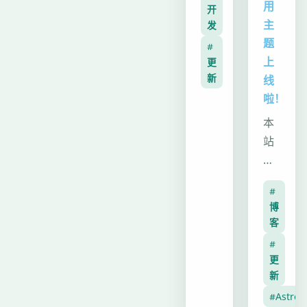
段，
用
开
本
主
发
次
题
#
更
上
更
新
新
线
内
啦！
容
本
丰
站
富
博
且
客
改
#
正
博
动
式
客
幅
完
#
度
成
更
较
框
新
大。
架
#Astro
完