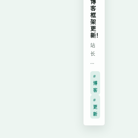
博
页
的
能
标
客
面，
历
调
框
签
性
程。
优
架
的
能
随
更
与
迁
新！
大
着
框
移
幅
高
站
架
适
优
考
长
迭
配。
化，
临
将
代
文
后
近，
博
工
末
#
续
决
客
作，
附
博
将
定
从
致
主
客
持
淡
Valaxy
力
页
#
续
出
迁
于
神
更
完
游
移
打
新
秘
善
戏
至
磨
彩
站
圈。
Hexo，
轻
蛋，
点
利
并
量