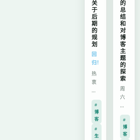
化
关
的
畅
Artalk
于
总
动
后
结
评
画、
期
和
论
多
的
对
区
规
博
配
样
划
客
色
主
式
回
模
题
与
归！
式、
的
适
探
智
热
配
索
能
衷
效
搜
周
于
果，
索
六
静
升
#
等
暂
态
级
博
实
别
博
音
客
#
用
学
客
乐
博
#
功
业
架
客
播
生
能，
压