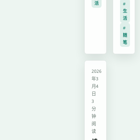
构
活
放
#
适
力，
优
生
器
配
反
化
活
交
全
思
与
#
互
设
游
前
随
体
备，
戏
笔
端
验，
联
从
技
同
动
童
术
时
动
年
实
博客
完
2026
态
消
践，
年3
成
友
遣
深
月4
原
链、
变
耕
日
Hexo
说
为
3
站
Stellar
说
现
分
点
主
钟
等
实
重
题
阅
特
逃
构、
各
读
色
避
性
类