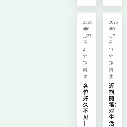
迭
成
代，
无
从
Github
博客
博客
2026
2026
Hexo
账
年6
年3
迁
号
月27
月7
移
日
日
友
至
2
11
链
Astro
分
分
自
自
钟
钟
助
建
阅
阅
申
读
定
读
请
制
各
近
功
位
期
主
能
好
随
题！
久
笔：
开
搭
不
对
发，
载
见
生
优
|
流
活