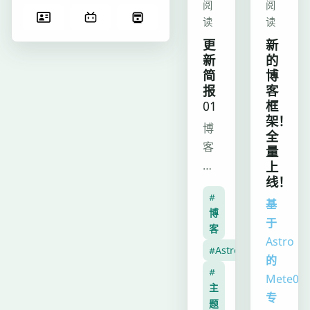
阅
阅
读
读
更
新
新
的
简
博
报
客
01
框
架！
博
全
客
量
正
上
线！
式
#
迈
基
博
入
于
客
B
Astro
#Astro
测
的
#
v1
Mete0r
主
阶
专
题